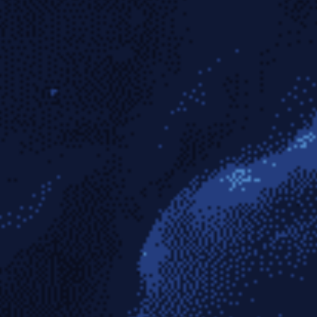
加
坡
巴
西
博鱼官网网络化安全体系
(中国)股份有限公司官网平台架构，实现用户与数据全链路防