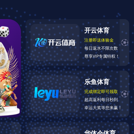
App
公司
体育
注册入口
简介
热点
便捷
、高清视频、 实时比分与