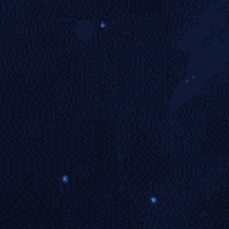
从注册
1
如何注册成为平台用户？
请点击首页右上角“注册”按钮，填写手机
2
是否需要实名认证？
为保障账号安全，我们建议用户绑定手机
3