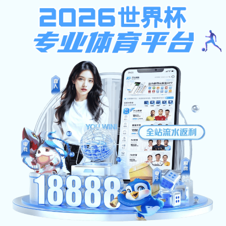
注册入口
博鱼官网
· 体育观看更便捷
连接你的赛事视野，打造球迷专属的数字主场。
博鱼官网
网页版
提供多终端支持、高清视频、 实时比分与赛事推
荐，让你随时随地畅享体育内容。
网页端入口
下载APP