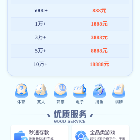
每一次出手都充满威胁。
值得注意的是，库里并不是单靠三分球来得分，他能够在不
同的位置上找到进攻空间。在这节比赛中，他不仅通过外线
投篮取得了成绩，还利用快速切入和急停跳投等方式，多样
化自己的进攻手段。这种多样化使对手难以预测，从而更容
易创造出空位机会。
另外，库里的得分还体现了一种心理战术。他总是能够在关
键时刻冷静应对，将压力转化为动力，这也是他为何屡屡能
在重要比赛中发挥出色的重要原因之一。因此，可以说，本
场首节的表现再一次证明了库里作为顶尖射手所具备的天赋
与智慧。
2、助攻技巧与视野
除了个人得分外，库里的助攻同样令人称道。在本场比赛首