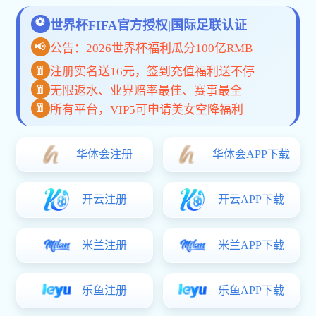
库里首节表现抢眼8投4中斩获11分外加
3助攻1封盖展现全能实力
2026-06-07 00:10
阅读 95 次