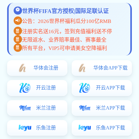
韦德谈约基奇防守难度类比科比出手能
力的深刻见解
2026-06-22 00:16
阅读 46 次