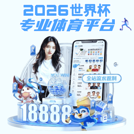
注册入口
博鱼官网
· 体育观看更便捷
连接你的赛事视野，打造球迷专属的数字主场。
博鱼官网
网页版
提供多终端支持、高清视频、 实时比分与赛事推
荐，让你随时随地畅享体育内容。
网页端入口
下载APP