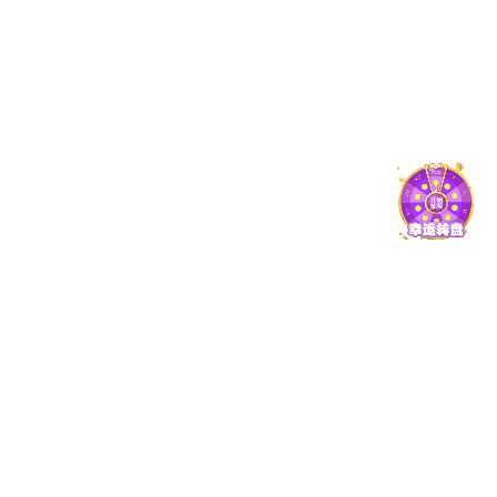
球迷情绪，并激发他们为团队加油打气，也成为俱乐部的重
要任务。
同时，各大俱乐部也通过各种方式来调动球迷积极性，例如
组织观赛活动或推出限量版周边商品，以此增强球迷对团队
的归属感。这种情感连接不仅可以提高观众席上的氛围，还
能提升球员们在关键时刻拼搏奋战的动力。
当然，对于那些身处降级区内的球队，如何赢得更多支持显
得尤为重要。一旦能够获得更多忠实粉丝支持，就可能形
成"主场作战"般强大的气势，为逆转局面提供助力。因此，
在这个紧张阶段，各队管理层需要更加注重与球迷之间沟通
互动，以求共同渡过难关。
4、未来展望与预测
随着联赛进入尾声，各支争夺保级资格的球队将在后续几轮