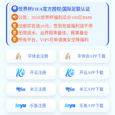
西甲保级大战愈演愈烈九队争夺生死存
亡仅差三分悬念重重
2026-06-26 12:57
阅读 48 次