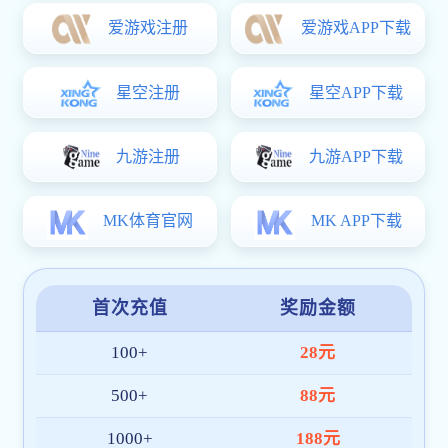
首页
体育热点
正文
在西甲联赛的激烈竞争中，保级大战成为了本赛季最引人注
目的话题之一。随着比赛的深入，九支球队为了避免降级而
展开了殊死搏斗，这些球队之间的积分差距仅有三分，悬念
重重。本篇文章将从多个方面对西甲保级大战进行详细分
析，包括各队的表现与状态、影响因素、球迷反应以及未来
展望等，希望能够为读者呈现出这场生死存亡战役的全貌。
1、各队表现与状态
本赛季的西甲联赛中，多支球队在保级区徘徊。比如，赫塔
费、巴列卡诺和埃尔切等球队，都在争夺最后的生存机会。
这些球队在过去几轮中的表现不尽相同，有些球队虽然积分
不高，但却展现出了顽强拼搏的精神；而有些看似占优的球
队却频频失分，使得局势更加复杂。