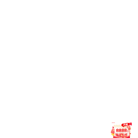
迎来决定性的较量。从目前情况来看，要判断哪几支队伍能
够顺利逃脱降级并非易事。毕竟，在这一群体中，每一场比
赛都可能改变整个局势，因此预测变数极大。
不过，可以肯定的是，那些敢于冒险并且及时做出调整策略
的队伍，将更有机会实现逆袭。不少专家认为，如果某支队
伍能够连胜几场，将极大提升士气，并迅速摆脱降级阴影。
而若某队再遭遇连败，则很可能提前宣告降级命运，引发内
部动荡。
Total而言，此次西甲保级大战不仅是对于足球技艺的一次检
验，更是一段关于勇气与坚持的人生故事。无论最终结果如
何，我们希望每一个参与其中的人都能收获成长，不论是在
绿茵场上还是生活中的其他领域。
总结：
综上所述，本赛季西甲保级大战已经愈演愈烈，各路球队正