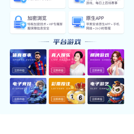
果。
此外，主客场因素也是一个重要考量。在西甲联赛中，一般
来说主场作战的一方更具优势。然而，由于疫情影响及其他
原因，一些球队无法充分发挥主场之利，这样就让一些客队
获得了意想不到的胜利，对保级形势产生了深远影响。
最后，心理素质同样不可忽视。面对降级威胁，每位球员都
承受着巨大的压力。这种心理负担会直接体现在他们的竞技
状态上。如果不能很好地处理这些压力，很可能导致失误频
出，为对手创造机会，从而使得保级形势更加严峻。
3、球迷反应与支持
在这样的保级大战中，球迷无疑是最热情也最紧张的一环。
他们时刻关注着自己支持球队的动态，在每一场比赛前都充
满期待，而每一次失利则让他们倍感失落。因此，如何安抚